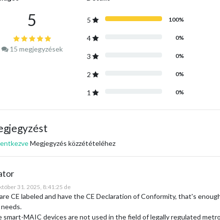
5
5
100%
4
0%
15
megjegyzések
3
0%
2
0%
1
0%
egjegyzést
lentkezve
Megjegyzés közzétételéhez
ator
któber 31. 2025, 8:41:25 de
are CE labeled and have the CE Declaration of Conformity, that's enoug
 needs.
e smart-MAIC devices are not used in the field of legally regulated metr