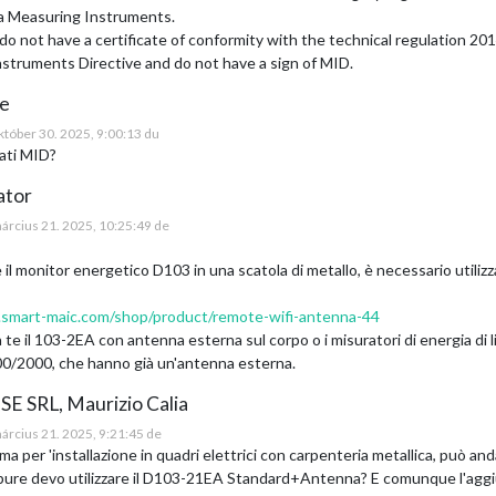
a Measuring Instruments.
 do not have a certificate of conformity with the technical regulation 2
struments Directive and do not have a sign of MID.
ce
któber 30. 2025, 9:00:13 du
cati MID?
ator
árcius 21. 2025, 10:25:49 de
e il monitor energetico D103 in una scatola di metallo, è necessario utili
p.smart-maic.com/shop/product/remote-wifi-antenna-44
 te il 103-2EA con antenna esterna sul corpo o i misuratori di energia di l
0/2000, che hanno già un'antenna esterna.
SE SRL, Maurizio Calia
árcius 21. 2025, 9:21:45 de
a per 'installazione in quadri elettrici con carpenteria metallica, può an
ure devo utilizzare il D103-21EA Standard+Antenna? E comunque l'aggiu