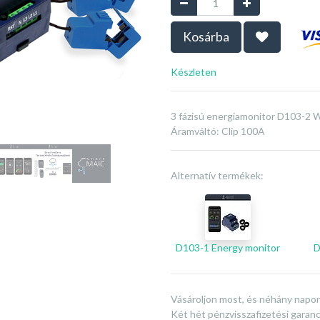
Kosárba
Készleten
3 fázisú energiamonitor D103-2 W
Áramváltó
:
Clip 100A
Alternatív termékek:
D103-1 Energy monitor
Vásároljon most, és néhány napon
Két hét pénzvisszafizetési garanc