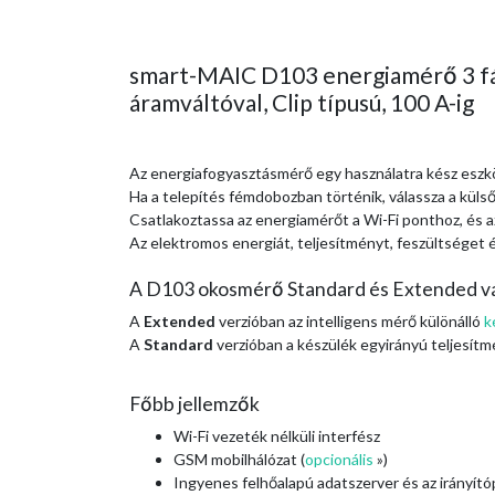
smart-MAIC D103 energiamérő 3 fá
áramváltóval, Clip típusú, 100 A-ig
Az energiafogyasztásmérő egy használatra kész eszkö
Ha a telepítés fémdobozban történik, válassza a külső
Csatlakoztassa az energiamérőt a Wi-Fi ponthoz, és 
Az elektromos energiát, teljesítményt, feszültséget 
A D103 okosmérő Standard és Extended vá
A
Extended
verzióban az intelligens mérő különálló
k
A
Standard
verzióban a készülék egyirányú teljesít
Főbb jellemzők
Wi-Fi vezeték nélküli interfész
GSM mobilhálózat
(
opcionális
»)
Ingyenes felhőalapú adatszerver és az irányító