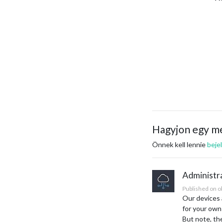
Hagyjon egy m
Önnek kell lennie
beje
Administr
Published on o
Our devices 
for your own
But note, th