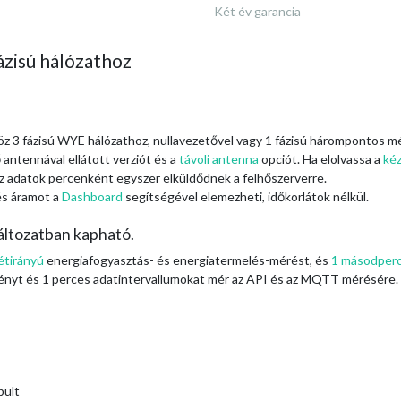
Két év garancia
zisú hálózathoz
z 3 fázisú WYE hálózathoz, nullavezetővel vagy 1 fázisú hárompontos mér
 antennával ellátott verziót és a
távoli antenna
opciót. Ha elolvassa a
ké
az adatok percenként egyszer elküldődnek a felhőszerverre.
és áramot a
Dashboard
segítségével elemezheti, időkorlátok nélkül.
ltozatban kapható.
étirányú
energiafogyasztás- és energiatermelés-mérést, és
1
másodper
ményt és 1 perces adatintervallumokat mér az API és az MQTT mérésére.
pult