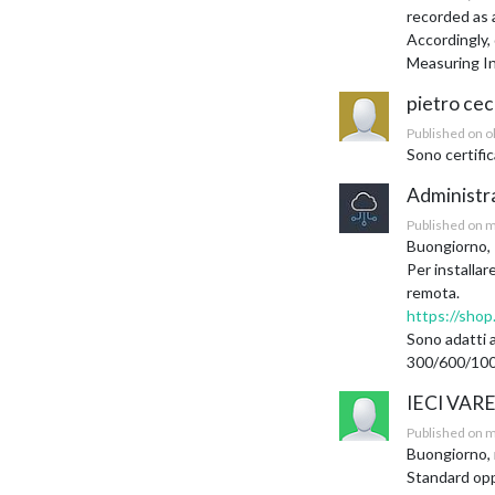
recorded as 
Accordingly,
Measuring In
pietro ce
Published on o
Sono certifi
Administr
Published on m
Buongiorno,
Per installar
remota.
https://sho
Sono adatti a
300/600/100
IECI VARE
Published on m
Buongiorno, m
Standard opp