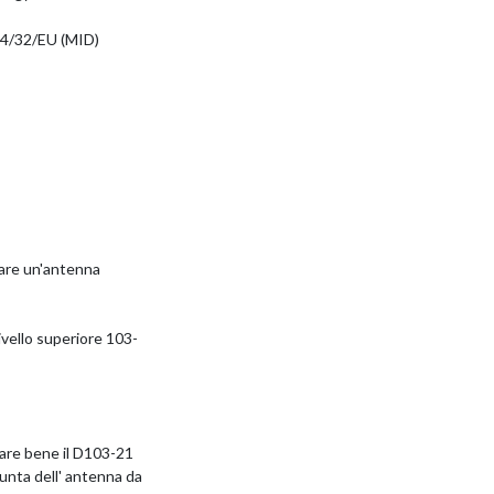
014/32/EU (MID)
zzare un'antenna
ivello superiore 103-
dare bene il D103-21
nta dell' antenna da