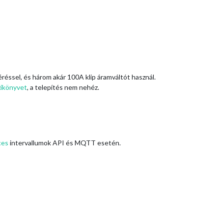
éssel, és három akár 100A klip áramváltót használ.
zikönyvet
, a telepítés nem nehéz.
ces
intervallumok API és MQTT esetén.