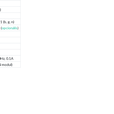
)
 (b, g, n)
 (
opcionális
)
Hz, 0.1A
 modul)