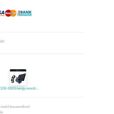
iFi
D103-300 Energy monitor
 belül beszerelheti
ia