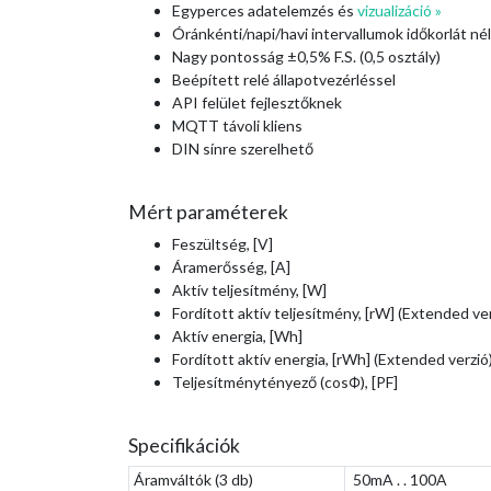
Egyperces adatelemzés és
vizualizáció »
Óránkénti/napi/havi intervallumok időkorlát nél
Nagy pontosság ±0,5% F.S. (0,5 osztály)
Beépített relé állapotvezérléssel
API felület fejlesztőknek
MQTT távoli kliens
DIN sínre szerelhető
Mért paraméterek
Feszültség, [V]
Áramerősség, [A]
Aktív teljesítmény, [W]
Fordított aktív teljesítmény, [rW] (Extended ver
Aktív energia, [Wh]
Fordított aktív energia, [rWh] (Extended verzió
Teljesítménytényező (cosФ), [PF]
Specifikációk
Áramváltók (3 db)
50mA . . 100A