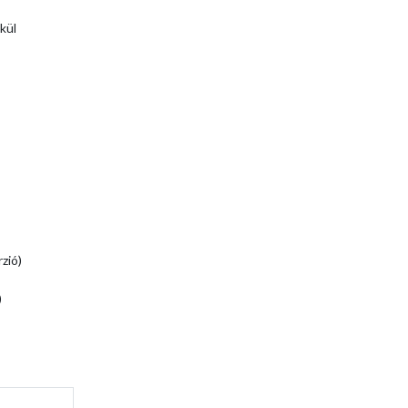
kül
zió)
)