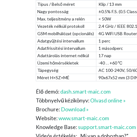
Típus / Belső méret
Klip
/ 13 mm
Nagy pontosság
±0.5% F.S. (0.5 Class
Max. teljesítmény a relén
< 50W
Vezeték nélküli protokoll
2.4 GHz / IEEE 802.11
GSM mobilhálózat (opcionális)
4G WiFi USB Router
Adatgyűjtési intervallum
1 perc
Adatfrissítési intervallum
1 másodperc
Adattárolás internet nélkül
17 nap
Üzemi hőmérsékletek
-40 . . +60 ºС
Tápegység
AC 100-240V, 50/60
Méret H×SZ×MÉ
90x67x52 mm (3 DIN
Élő demó:
dash.smart-maic.com
Többnyelvű kézikönyv:
Olvasd online »
Brochure:
Download »
Website:
www.smart-maic.com
Knowledge Base:
support.smart-maic.com
Videós értékelés: „Mi van a dobozban?”