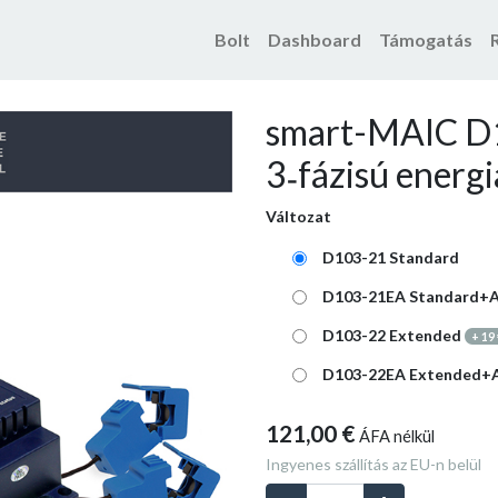
Bolt
Dashboard
Támogatás
Termékek
smart-MAIC D103
smart-MAIC D1
3˗fázisú energ
Változat
D103-21 Standard
D103-21EA Standard+
D103-22 Extended
+
19
D103-22EA Extended+
121,00
€
ÁFA nélkül
Ingyenes szállítás az EU-n belül