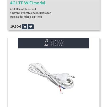
4G LTE WiFi modul
4G LTE mobilinternet
150 Mbps vezeték nélküli hálózat
USB modul micro-SIM-hez
19,90
€