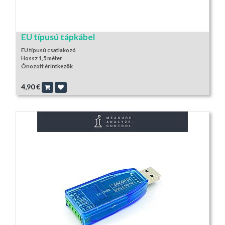
EU típusú tápkábel
EU típusú csatlakozó
Hossz 1,5 méter
Ónozott érintkezők
4,90
€