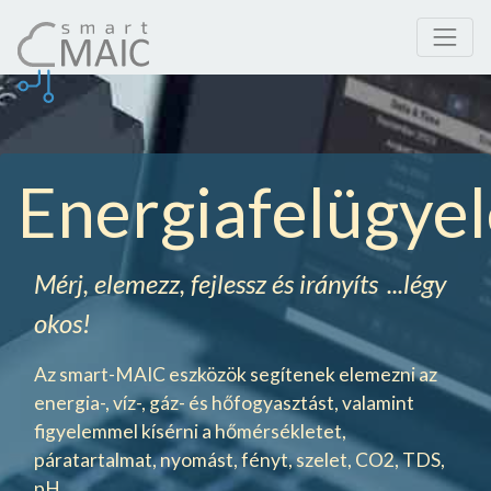
Energiafelügyel
Mérj, elemezz, fejlessz és irányíts
...légy
okos!
Az smart-MAIC eszközök segítenek elemezni az
energia-, víz-, gáz- és hőfogyasztást, valamint
figyelemmel kísérni a hőmérsékletet,
páratartalmat, nyomást, fényt, szelet, CO2, TDS,
pH
...