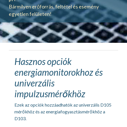
Bármilyen erőforrás, feltétel és esemény
egyetlen felületen!
Hasznos opciók
energiamonitorokhoz és
univerzális
impulzusmérőkhöz
Ezek az opciók hozzáadhatók az univerzális D105
mérőkhöz és az energiafogyasztásmérőkhöz a
D103.