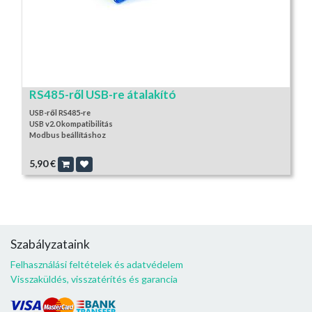
RS485-ről USB-re átalakító
USB-ről RS485-re
USB v2.0 kompatibilitás
Modbus beállításhoz
5,90
€
Szabályzataink
Felhasználási feltételek és adatvédelem
Visszaküldés, visszatérítés és garancia