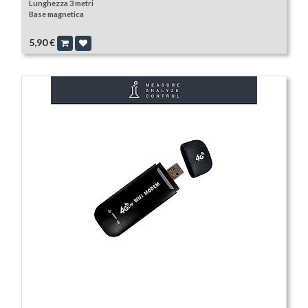
Lunghezza 3 metri
Base magnetica
5,90
€