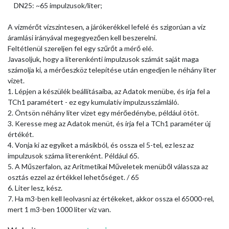
DN25: ~65 impulzusok/liter;
A vízmérőt vízszintesen, a járókerékkel lefelé és szigorúan a víz
áramlási irányával megegyezően kell beszerelni.
Feltétlenül szereljen fel egy szűrőt a mérő elé.
Javasoljuk, hogy a literenkénti impulzusok számát saját maga
számolja ki, a mérőeszköz telepítése után engedjen le néhány liter
vizet.
1. Lépjen a készülék beállításaiba, az Adatok menübe, és írja fel a
TCh1 paramétert - ez egy kumulatív impulzusszámláló.
2. Öntsön néhány liter vizet egy mérőedénybe, például ötöt.
3. Keresse meg az Adatok menüt, és írja fel a TCh1 paraméter új
értékét.
4. Vonja ki az egyiket a másikból, és ossza el 5-tel, ez lesz az
impulzusok száma literenként. Például 65.
5. A Műszerfalon, az Aritmetikai Műveletek menüből válassza az
osztás ezzel az értékkel lehetőséget. / 65
6. Liter lesz, kész.
7. Ha m3-ben kell leolvasni az értékeket, akkor ossza el 65000-rel,
mert 1 m3-ben 1000 liter víz van.