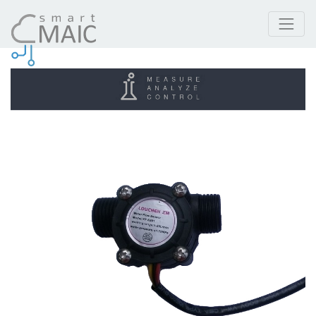
Termékek
Vízáramlás-érzékelő