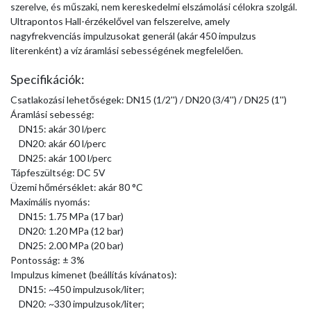
szerelve, és műszaki, nem kereskedelmi elszámolási célokra szolgál.
Ultrapontos Hall-érzékelővel van felszerelve, amely
nagyfrekvenciás impulzusokat generál (akár 450 impulzus
literenként) a víz áramlási sebességének megfelelően.
Specifikációk:
Csatlakozási lehetőségek: DN15 (1/2'') / DN20 (3/4'') / DN25 (1'')
Áramlási sebesség:
DN15: akár 30 l/perc
DN20: akár 60 l/perc
DN25: akár 100 l/perc
Tápfeszültség: DC 5V
Üzemi hőmérséklet: akár 80 °C
Maximális nyomás:
DN15: 1.75 MPa (17 bar)
DN20: 1.20 MPa (12 bar)
DN25: 2.00 MPa (20 bar)
Pontosság: ± 3%
Impulzus kimenet (beállítás kívánatos):
DN15: ~450 impulzusok/liter;
DN20: ~330 impulzusok/liter;