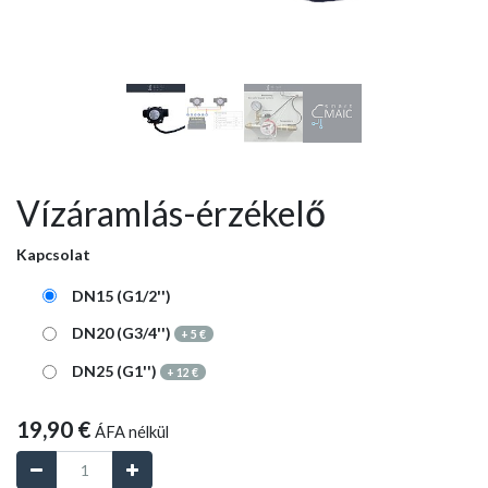
Vízáramlás-érzékelő
Kapcsolat
DN15 (G1/2'')
DN20 (G3/4'')
+
5
€
DN25 (G1'')
+
12
€
19,90
€
ÁFA nélkül