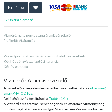
Kosárba
32 Unit(s) elérhető
Vízmérő, nagy pontosságú áramlásérzékelő
Érzékelő
:
Vízáramlás
Vásároljon most, és néhány napon belül beszerelheti
Két hét pénzvisszafizetési garancia
Két év garancia
Vízmérő - Áramlásérzékelő
Az érzékelő az impulzusbemenethez van csatlakoztatva
okos mérő
smart-MAIC D105
.
Bekötési rajz és beállítások a
Tudásbázis »
A vízmérő a víz áramlási sebességének és az áramló vízmennyiség
pontos meghatározására szolgál. Standard mérőórával sorba van