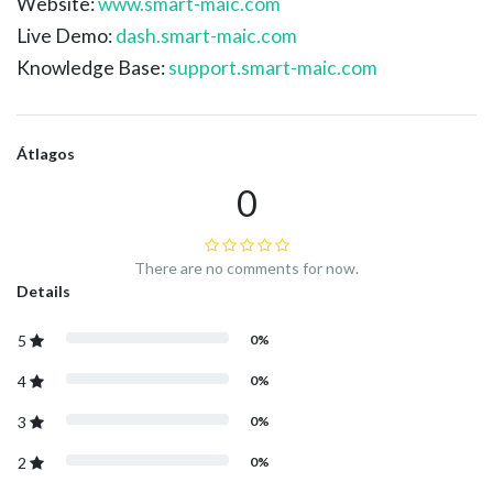
Website:
www.smart-maic.com
Live Demo:
dash.smart-maic.com
Knowledge Base:
support.smart-maic.com
Átlagos
0
There are no comments for now.
Details
5
0%
4
0%
3
0%
2
0%