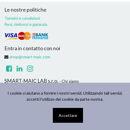
Le nostre politiche
Termini e condizioni
Resi, rimborsi e garanzia
Entra in contatto con noi
shop@smart-maic.com
SMART-MAIC LAB s.r.o.
- Chi siamo
Siamo un team di persone appassionate il cui obiettivo è migliorare
I cookie ci aiutano a fornire i nostri servizi. Utilizzando tali servizi,
la vita di tutti attraverso prodotti innovativi. Creiamo prodotti
accetti l'utilizzo dei cookie da parte nostra.
eccezionali per risolvere i problemi di casa e dell'azienda.
Accettare
Copyright ©
SMART-MAIC LAB s.r.o.
Italiano