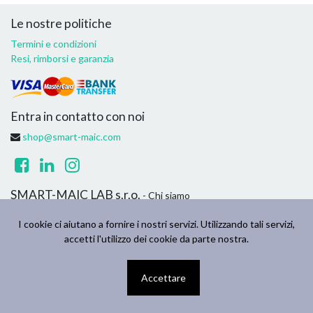
Le nostre politiche
Termini e condizioni
Resi, rimborsi e garanzia
Entra in contatto con noi
shop@smart-maic.com
SMART-MAIC LAB s.r.o.
- Chi siamo
Siamo un team di persone appassionate il cui obiettivo è migliorare
I cookie ci aiutano a fornire i nostri servizi. Utilizzando tali servizi,
la vita di tutti attraverso prodotti innovativi. Creiamo prodotti
accetti l'utilizzo dei cookie da parte nostra.
eccezionali per risolvere i problemi di casa e dell'azienda.
Accettare
Copyright ©
SMART-MAIC LAB s.r.o.
Italiano