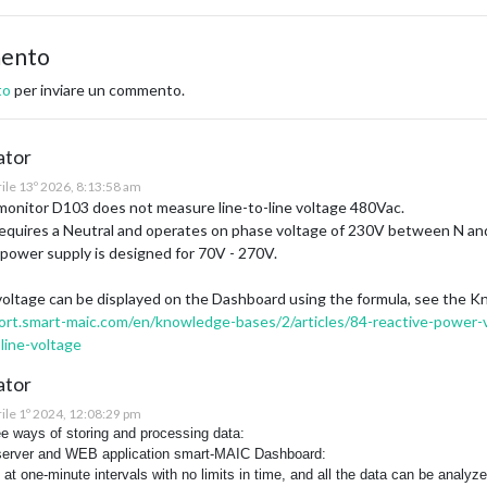
mento
to
per inviare un commento.
ator
prile 13º 2026, 8:13:58 am
onitor D103 does not measure line-to-line voltage 480Vac.
equires a Neutral and operates on phase voltage of 230V between N and
 power supply is designed for 70V - 270V.
 voltage can be displayed on the Dashboard using the formula, see the 
ort.smart-maic.com/en/knowledge-bases/2/articles/84-reactive-power-v
line-voltage
ator
prile 1º 2024, 12:08:29 pm
ee ways of storing and processing data:
 server and WEB application smart-MAIC Dashboard:
 at one-minute intervals with no limits in time, and all the data can be analy