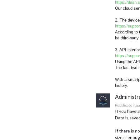
https://dash
Our cloud ser
2. The device
https://suppo
According to 
be third-party
3. API interfa
https://suppo
Using the API
The last two 
With a smartp
history.
Administr
Pubblicato il a
If you have 
Data is saved
If there is 
size is enoug