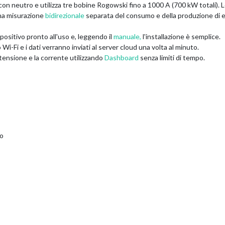
con neutro e utilizza tre bobine Rogowski fino a 1000 A (700 kW totali). 
 una misurazione
bidirezionale
separata del consumo e della produzione di ene
ositivo pronto all'uso e, leggendo il
manuale,
l'installazione è semplice.
Wi-Fi e i dati verranno inviati al server cloud una volta al minuto.
a tensione e la corrente utilizzando
Dashboard
senza limiti di tempo.
po