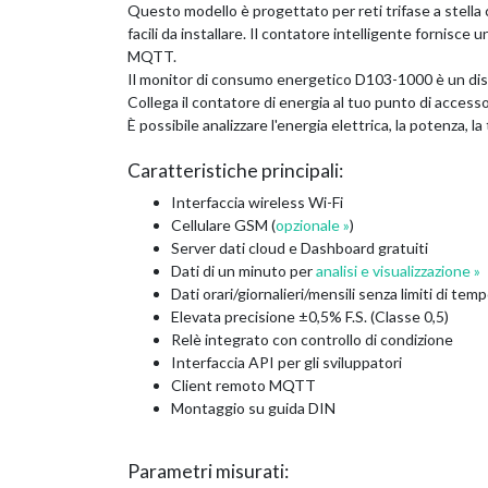
Questo modello è progettato per reti trifase a stella 
facili da installare. Il contatore intelligente fornisce
MQTT.
Il monitor di consumo energetico D103-1000 è un disp
Collega il contatore di energia al tuo punto di accesso 
È possibile analizzare l'energia elettrica, la potenza, l
Caratteristiche principali:
Interfaccia wireless Wi-Fi
Cellulare GSM (
opzionale »
)
Server dati cloud e Dashboard gratuiti
Dati di un minuto per
analisi e visualizzazione »
Dati orari/giornalieri/mensili senza limiti di tem
Elevata precisione ±0,5% F.S. (Classe 0,5)
Relè integrato con controllo di condizione
Interfaccia API per gli sviluppatori
Client remoto MQTT
Montaggio su guida DIN
Parametri misurati: