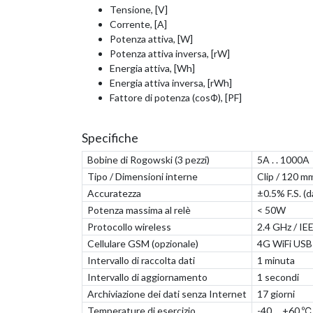
Tensione, [V]
Corrente, [A]
Potenza attiva, [W]
Potenza attiva inversa, [rW]
Energia attiva, [Wh]
Energia attiva inversa, [rWh]
Fattore di potenza (cosФ), [PF]
Specifiche
Bobine di Rogowski (3 pezzi)
5A . . 1000A
Tipo / Dimensioni interne
Clip / 120 m
Accuratezza
±0.5% F.S. (da
Potenza massima al relè
< 50W
Protocollo wireless
2.4 GHz / IEEE
Cellulare GSM (opzionale)
4G WiFi USB 
Intervallo di raccolta dati
1 minuta
Intervallo di aggiornamento
1 secondi
Archiviazione dei dati senza Internet
17 giorni
Temperature di esercizio
-40 . . +60 ºС