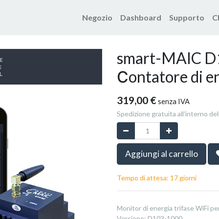
Negozio
Dashboard
Supporto
C
Prodotti
smart-MAIC D103 
smart-MAIC D
Сontatore di e
319,00
€
senza IVA
Spedizione gratuita all'interno del
Aggiungi al carrello
Tempo di attesa: 17 giorni
Monitor di energia trifase WiFi 
Versione
:
D103-1000