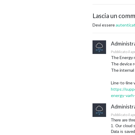
Lascia un com
Devi essere
autentica
Administr
Pubblicato il a
The Energy m
The device r
The internal
Line-to-line
https://supp
energy-varh-
Administr
Pubblicato il a
There are thr
1. Our cloud
Data is saved