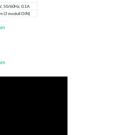
 50/60Hz, 0.1A
(3 moduli DIN)
om
com