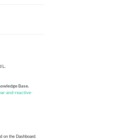
 L.
Knowledge Base.
ar-and-reactive-
zed on the Dashboard.