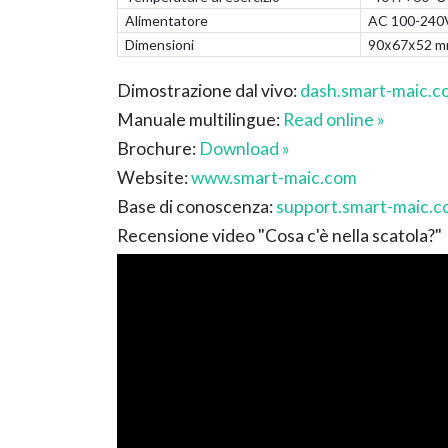
Alimentatore
AC 100-240V,
Dimensioni
90х67х52 mm 
Dimostrazione dal vivo:
dash.smart-maic.c
Manuale multilingue:
Read online »
Brochure:
Download »
Website:
www.smart-maic.com
Base di conoscenza:
support.smart-maic.
Recensione video "Cosa c'è nella scatola?"