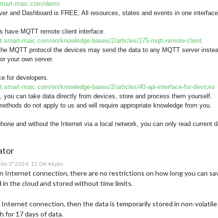
.smart-maic.com/demo
ver and Dashboard is FREE; All resources, states and events in one interface
s have MQTT remote client interface.
rt.smart-maic.com/en/knowledge-bases/2/articles/175-mqtt-remote-client
the MQTT protocol the devices may send the data to any MQTT server instead 
 or your own server.
ce for developers.
rt.smart-maic.com/en/knowledge-bases/2/articles/40-api-interface-for-devices
, you can take data directly from devices, store and process them yourself.
methods do not apply to us and will require appropriate knowledge from you.
hone and without the Internet via a local network, you can only read current da
ator
prile 1º 2024, 12:04:44 pm
an Internet connection, there are no restrictions on how long you can sa
 in the cloud and stored without time limits.
no Internet connection, then the data is temporarily stored in non-volat
h for 17 days of data.