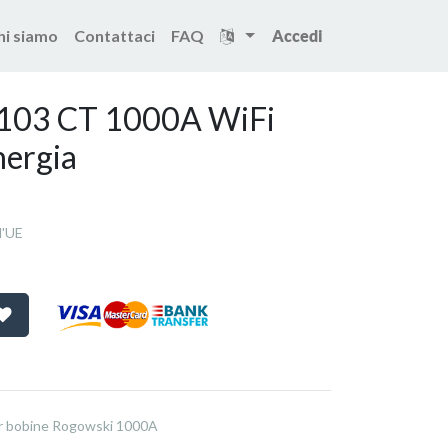
hi siamo
Contattaci
FAQ
Accedi
CT 1000A WiFi Сontatore di energia
103 CT 1000A WiFi
nergia
l'UE
per bobine Rogowski 1000A