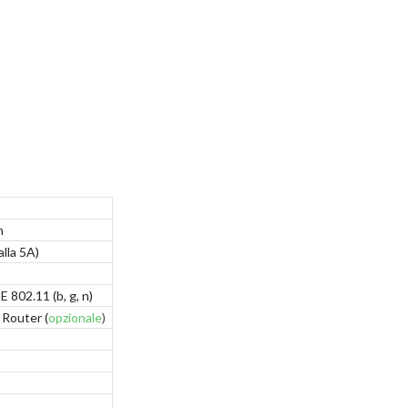
m
lla 5A)
 802.11 (b, g, n)
Router (
opzionale
)