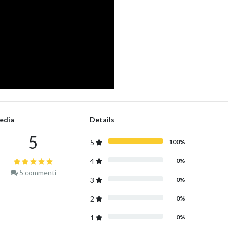
edia
Details
5
5
100%
4
0%
5
commenti
3
0%
2
0%
1
0%