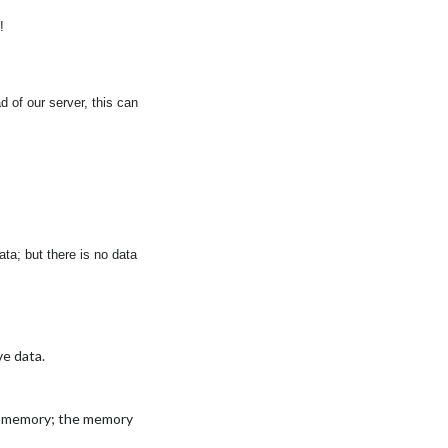
!
of our server, this can
ta; but there is no data
ve data.
ile memory; the memory