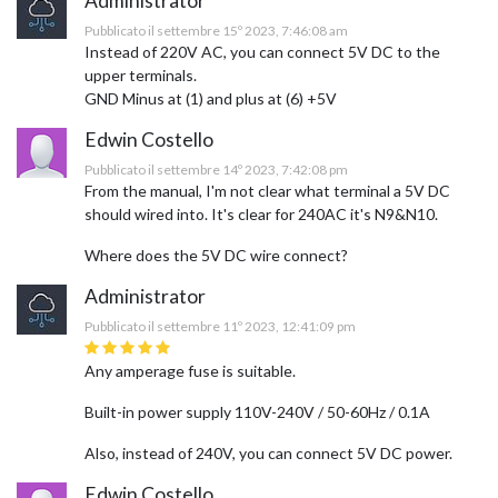
Administrator
Pubblicato il settembre 15º 2023, 7:46:08 am
Instead of 220V AC, you can connect 5V DC to the
upper terminals.
GND Minus at (1) and plus at (6) +5V
Edwin Costello
Pubblicato il settembre 14º 2023, 7:42:08 pm
From the manual, I'm not clear what terminal a 5V DC
should wired into. It's clear for 240AC it's N9&N10.
Where does the 5V DC wire connect?
Administrator
Pubblicato il settembre 11º 2023, 12:41:09 pm
Any amperage fuse is suitable.
Built-in power supply 110V-240V / 50-60Hz / 0.1A
Also, instead of 240V, you can connect 5V DC power.
Edwin Costello