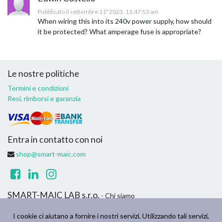
Pubblicato il settembre 11º 2023, 11:47:53 am
When wiring this into its 240v power supply, how should
it be protected? What amperage fuse is appropriate?
Le nostre politiche
Termini e condizioni
Resi, rimborsi e garanzia
Entra in contatto con noi
shop@smart-maic.com
SMART-MAIC LAB s.r.o.
- Chi siamo
Siamo un team di persone appassionate il cui obiettivo è migliorare
I cookie ci aiutano a fornire i nostri servizi. Utilizzando tali servizi,
la vita di tutti attraverso prodotti innovativi. Creiamo prodotti