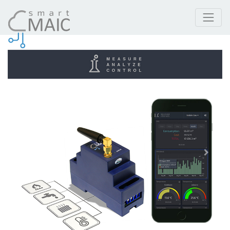
Prodotti
smart-MAIC D105-12 WiFi Contapulsi universale