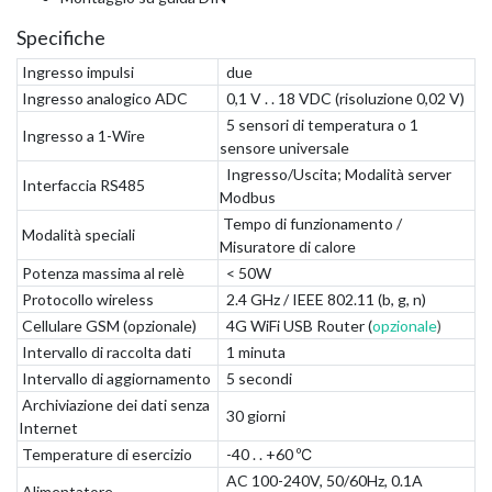
Specifiche
Ingresso impulsi
due
Ingresso analogico ADC
0,1 V . . 18 VDC (risoluzione 0,02 V)
5 sensori di temperatura o 1
Ingresso a 1-Wire
sensore universale
Ingresso/Uscita; Modalità server
Interfaccia RS485
Modbus
Tempo di funzionamento /
Modalità speciali
Misuratore di calore
Potenza massima al relè
< 50W
Protocollo wireless
2.4 GHz / IEEE 802.11 (b, g, n)
Cellulare GSM (opzionale)
4G WiFi USB Router (
opzionale
)
Intervallo di raccolta dati
1 minuta
Intervallo di aggiornamento
5 secondi
Archiviazione dei dati senza
30 giorni
Internet
Temperature di esercizio
-40 . . +60 ºС
AC 100-240V, 50/60Hz, 0.1A
Alimentatore