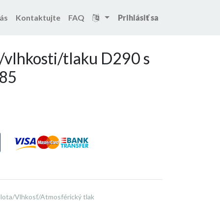
ás
Kontaktujte
FAQ
Prihlásiť sa
hkosti/tlaku D290 s rozhraním RS485
/vlhkosti/tlaku D290 s
485
ota/Vlhkosť/Atmosférický tlak