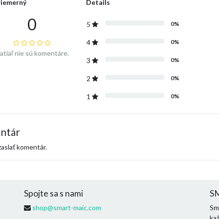
riemerný
Details
0
5
0%
4
0%
atiaľ nie sú komentáre.
3
0%
2
0%
1
0%
ntár
aslať komentár.
Spojte sa s nami
SM
shop@smart-maic.com
Sme
ka