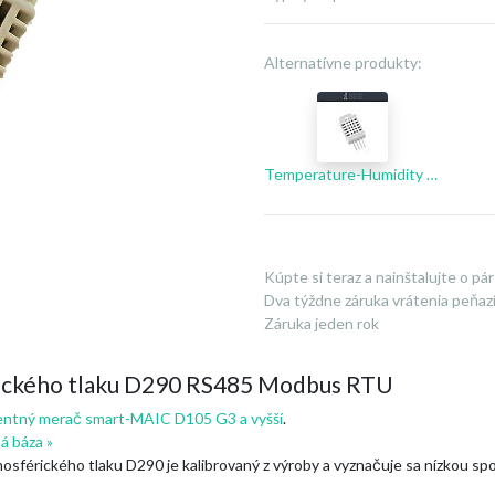
Alternatívne produkty:
Temperature-Humidity Sensor DHT22
Kúpte si teraz a nainštalujte o pár
Dva týždne záruka vrátenia peňaz
Záruka jeden rok
érického tlaku D290 RS485 Modbus RTU
gentný merač smart-MAIC D105 G3 a vyšší
.
á báza »
mosférického tlaku D290 je kalibrovaný z výroby a vyznačuje sa nízkou sp