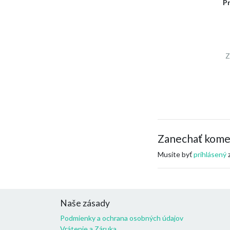
P
Z
Zanechať kome
Musíte byť
prihlásený
z
Naše zásady
Podmienky a ochrana osobných údajov
Vrátenie a Záruka