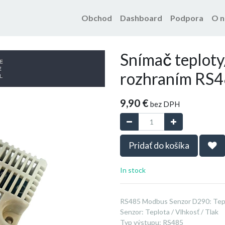
Obchod
Dashboard
Podpora
O n
Produkty
Snímač teploty/vl
Snímač teploty
rozhraním RS
9,90
€
bez DPH
Pridať do košíka
In stock
RS485 Modbus Senzor D290: Tepl
Senzor
:
Teplota / Vlhkosť / Tlak
Typ výstupu
:
RS485