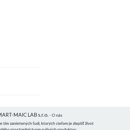
ART-MAIC LAB s.r.o.
- O nás
 tím zanietených ľudí, ktorých cieľom je zlepšiť život
ždého prostredníctvom rušivých produktov.