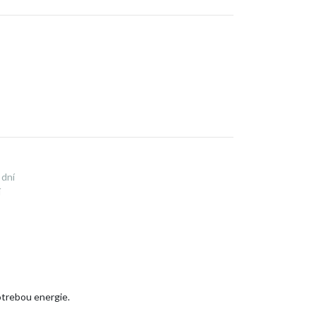
 dní
í
otrebou energie.