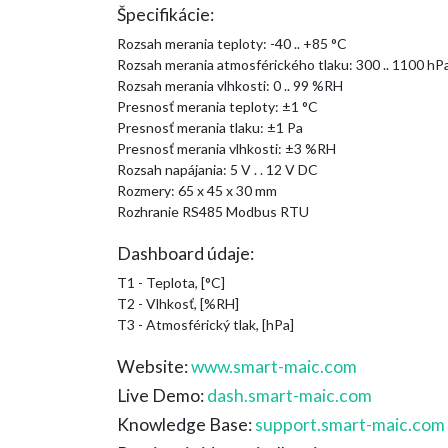
Špecifikácie:
Rozsah merania teploty: -40 .. +85 °C
Rozsah merania atmosférického tlaku: 300 .. 1100 hP
Rozsah merania vlhkosti: 0 .. 99 %RH
Presnosť merania teploty: ±1 °C
Presnosť merania tlaku: ±1 Pa
Presnosť merania vlhkosti: ±3 %RH
Rozsah napájania: 5 V . . 12 V DC
Rozmery: 65 x 45 x 30 mm
Rozhranie RS485 Modbus RTU
Dashboard údaje:
T1 - Teplota, [°C]
T2 - Vlhkosť, [%RH]
T3 - Atmosférický tlak, [hPa]
Website:
www.smart-maic.com
Live Demo:
dash.smart-maic.com
Knowledge Base:
support.smart-maic.com