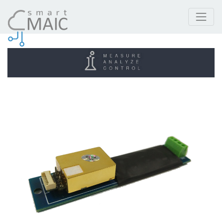
Prodotti
Sensore di anidride carbonica CO2 interfaccia RS485