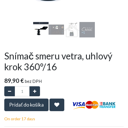
Snímač smeru vetra, uhlový
krok 360°/16
89,90
€
bez DPH
Pridať do košíka
On order 17 days