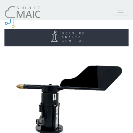
Produkty
Snímač smeru vetra, uhlový krok 360°/16