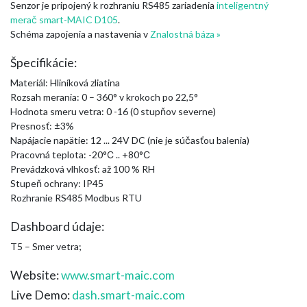
Senzor je pripojený k rozhraniu RS485 zariadenia
inteligentný
merač smart-MAIC D105
.
Schéma zapojenia a nastavenia v
Znalostná báza »
Špecifikácie:
Materiál: Hliníková zliatina
Rozsah merania: 0 – 360° v krokoch po 22,5°
Hodnota smeru vetra: 0 -16 (0 stupňov severne)
Presnosť: ±3%
Napájacie napätie: 12 ... 24V DC (nie je súčasťou balenia)
Pracovná teplota: -20°С .. +80°С
Prevádzková vlhkosť: až 100 % RH
Stupeň ochrany: IP45
Rozhranie RS485 Modbus RTU
Dashboard údaje:
T5 – Smer vetra;
Website:
www.smart-maic.com
Live Demo:
dash.smart-maic.com