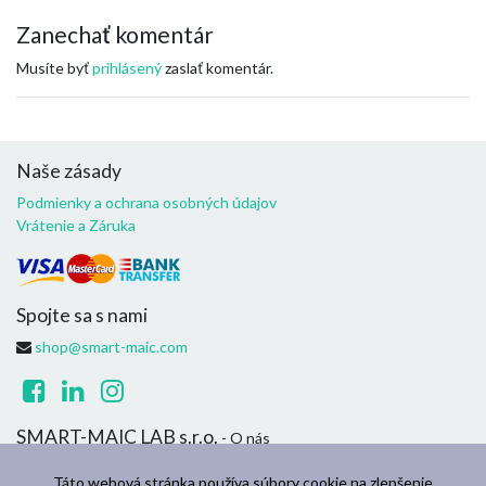
Zanechať komentár
Musíte byť
prihlásený
zaslať komentár.
Naše zásady
Podmienky a ochrana osobných údajov
Vrátenie a Záruka
Spojte sa s nami
shop@smart-maic.com
SMART-MAIC LAB s.r.o.
- O nás
Sme tím zanietených ľudí, ktorých cieľom je zlepšiť život každého
Táto webová stránka používa súbory cookie na zlepšenie