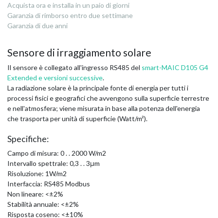
Acquista ora e installa in un paio di giorni
Garanzia di rimborso entro due settimane
Garanzia di due anni
Sensore di irraggiamento solare
Il sensore è collegato all'ingresso RS485 del
smart-MAIC D105 G4
Extended e versioni successive
.
La radiazione solare è la principale fonte di energia per tutti i
processi fisici e geografici che avvengono sulla superficie terrestre
e nell'atmosfera; viene misurata in base alla potenza dell'energia
che trasporta per unità di superficie (Watt/m²).
Specifiche:
Campo di misura: 0 . . 2000 W/m2
Intervallo spettrale: 0,3 . . 3μm
Risoluzione: 1W/m2
Interfaccia: RS485 Modbus
Non lineare: <±2%
Stabilità annuale: <±2%
Risposta coseno: <±10%